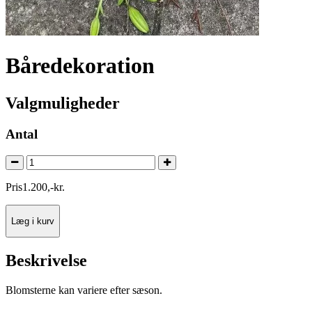
Båredekoration
Valgmuligheder
Antal
Pris
1.200
,
-
kr.
Læg i kurv
Beskrivelse
Blomsterne kan variere efter sæson.