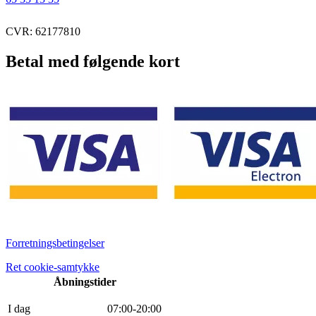
CVR: 62177810
Betal med følgende kort
Forretningsbetingelser
Ret cookie-samtykke
Åbningstider
I dag
0
7
:
0
0
-
20
:
0
0