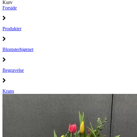
Kurv
Forside
Produkter
Blomsterhjørnet
Begravelse
Krans