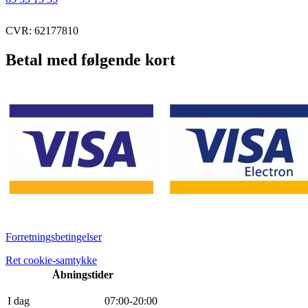
CVR: 62177810
Betal med følgende kort
Forretningsbetingelser
Ret cookie-samtykke
Åbningstider
I dag
0
7
:
0
0
-
20
:
0
0