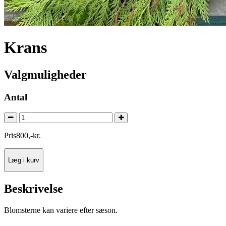
Krans
Valgmuligheder
Antal
Pris
800
,
-
kr.
Læg i kurv
Beskrivelse
Blomsterne kan variere efter sæson.