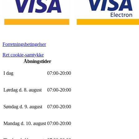
Forretningsbetingelser
Ret cookie-samtykke
Åbningstider
I dag
0
7
:
0
0
-
20
:
0
0
Lørdag d. 8. august
0
7
:
0
0
-
20
:
0
0
Søndag d. 9. august
0
7
:
0
0
-
20
:
0
0
Mandag d. 10. august
0
7
:
0
0
-
20
:
0
0