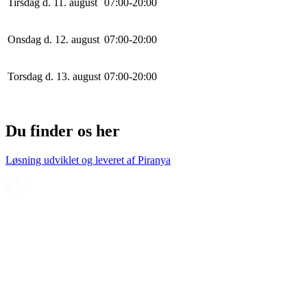
Tirsdag d. 11. august
0
7
:
0
0
-
20
:
0
0
Onsdag d. 12. august
0
7
:
0
0
-
20
:
0
0
Torsdag d. 13. august
0
7
:
0
0
-
20
:
0
0
Du finder os her
Løsning udviklet og leveret af
Piranya