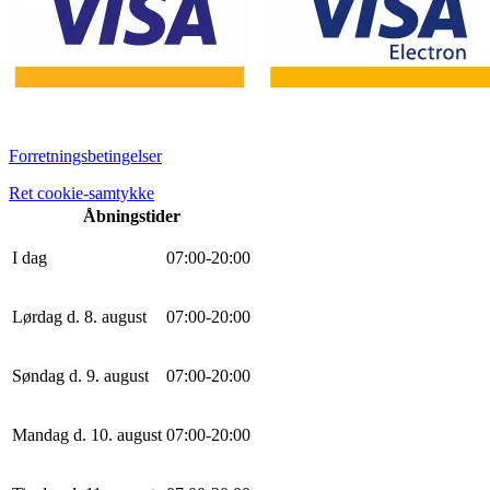
Forretningsbetingelser
Ret cookie-samtykke
Åbningstider
I dag
0
7
:
0
0
-
20
:
0
0
Lørdag d. 8. august
0
7
:
0
0
-
20
:
0
0
Søndag d. 9. august
0
7
:
0
0
-
20
:
0
0
Mandag d. 10. august
0
7
:
0
0
-
20
:
0
0