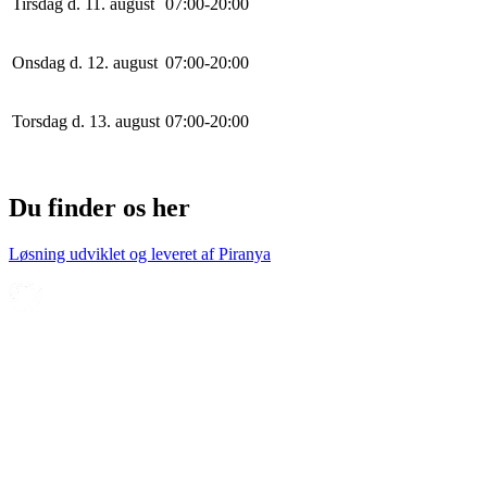
Tirsdag d. 11. august
0
7
:
0
0
-
20
:
0
0
Onsdag d. 12. august
0
7
:
0
0
-
20
:
0
0
Torsdag d. 13. august
0
7
:
0
0
-
20
:
0
0
Du finder os her
Løsning udviklet og leveret af
Piranya