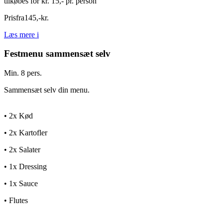
tilkøbes for kr. 15,- pr. person
Pris
fra
145
,
-
kr.
Læs mere
i
Festmenu sammensæt selv
Min. 8 pers.
Sammensæt selv din menu.
• 2x Kød
• 2x Kartofler
• 2x Salater
• 1x Dressing
• 1x Sauce
• Flutes