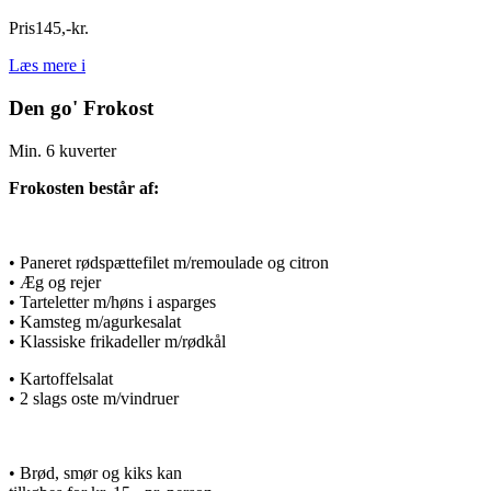
Pris
145
,
-
kr.
Læs mere
i
Den go' Frokost
Min. 6 kuverter
Frokosten består af:
• Paneret rødspættefilet m/remoulade og citron
• Æg og rejer
• Tarteletter m/høns i asparges
• Kamsteg m/agurkesalat
• Klassiske frikadeller m/rødkål
• Kartoffelsalat
• 2 slags oste m/vindruer
• Brød, smør og kiks kan