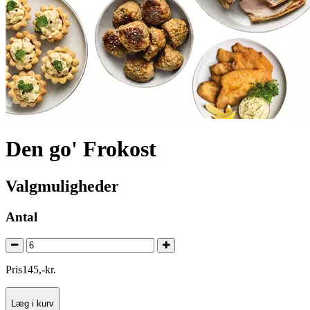
Den go' Frokost
Valgmuligheder
Antal
Pris
145
,
-
kr.
Læg i kurv