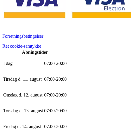
Forretningsbetingelser
Ret cookie-samtykke
Åbningstider
I dag
0
7
:
0
0
-
20
:
0
0
Tirsdag d. 11. august
0
7
:
0
0
-
20
:
0
0
Onsdag d. 12. august
0
7
:
0
0
-
20
:
0
0
Torsdag d. 13. august
0
7
:
0
0
-
20
:
0
0
Fredag d. 14. august
0
7
:
0
0
-
20
:
0
0