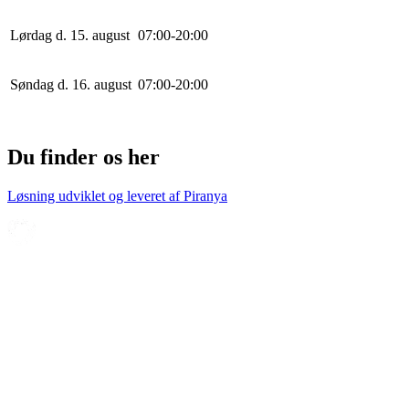
Lørdag d. 15. august
0
7
:
0
0
-
20
:
0
0
Søndag d. 16. august
0
7
:
0
0
-
20
:
0
0
Du finder os her
Løsning udviklet og leveret af
Piranya